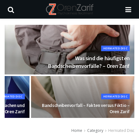
HERNIATED DISC
Was sind die häufigsten
Bandscheibenvorfälle? – Oren Zarif
HERNIATED DISC
HERNIATED DISC
Ursachen und
Bandscheibenvorfall – Fakten versus Fiktio –
– Oren Zarif
Oren Zarif
Home
Category
Herniated Disc