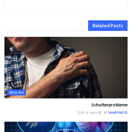
Related
Posts
ENGLISH
Schulterprobleme
SHARONI123
BY
דצמבר 4, 2020