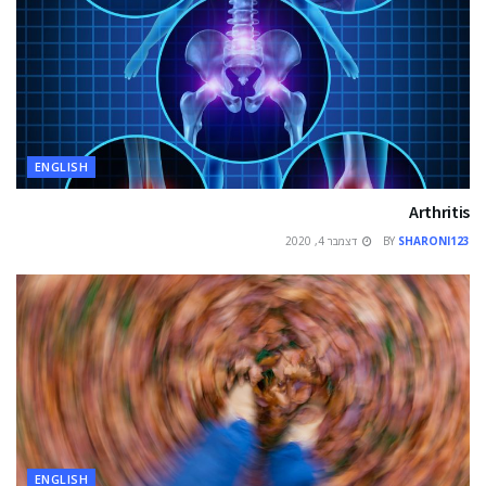
ENGLISH
Arthritis
SHARONI123
BY
דצמבר 4, 2020
ENGLISH