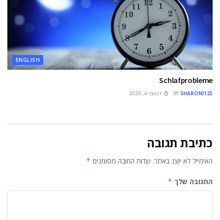
ENGLISH
Schlafprobleme
SHARONI123
BY
דצמבר 4, 2020
כתיבת תגובה
האימייל לא יוצג באתר.
שדות החובה מסומנים
*
התגובה שלך
*