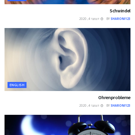
Schwindel
SHARONI123
BY
דצמבר 4, 2020
ENGLISH
Ohrenprobleme
SHARONI123
BY
דצמבר 4, 2020