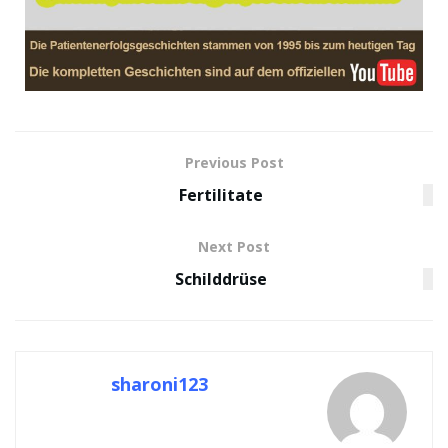
Previous Post
Fertilitate
Next Post
Schilddrüse
sharoni123