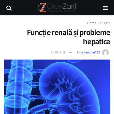
Home
English
Funcție renală și probleme
hepatice
sharoni123
by
יוני 2, 2019