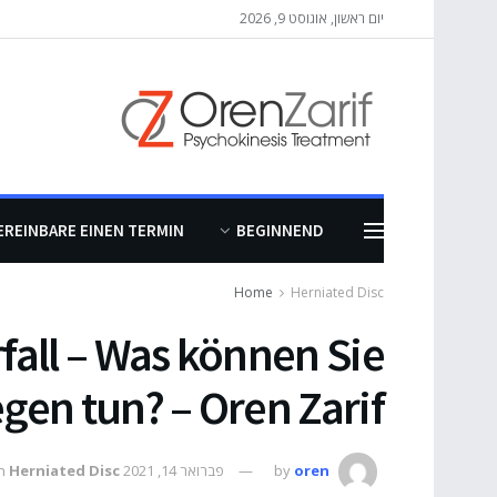
יום ראשון, אוגוסט 9, 2026
EREINBARE EINEN TERMIN
BEGINNEND
Home
Herniated Disc
all – Was können Sie
gen tun? – Oren Zarif
oren
by
פברואר 14, 2021
Herniated Disc
n