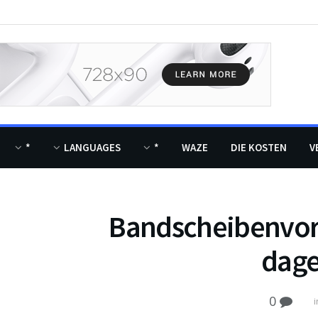
*
LANGUAGES
*
WAZE
DIE KOSTEN
V
Bandscheibenvorf
dage
0
i