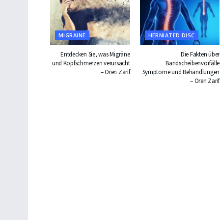
MIGRAINE
HERNIATED DISC
Entdecken Sie, was Migräne
Die Fakten über
und Kopfschmerzen verursacht
Bandscheibenvorfälle
– Oren Zarif
Symptome und Behandlungen
– Oren Zarif