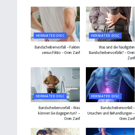
HERNIATED DISC
HERNIATED DISC
Bandscheibenvorfall – Fakten
Was sind die häufigsten
versus Fiktio – Oren Zarif
Bandscheibenvorfälle? – Oren
Zarif
HERNIATED DISC
HERNIATED DISC
Bandscheibenvorfall – Was
Bandscheibenvorfall –
können Sie dagegen tun? –
Ursachen und Behandlungen –
Oren Zarif
Oren Zarif