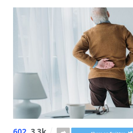
602
3.3k