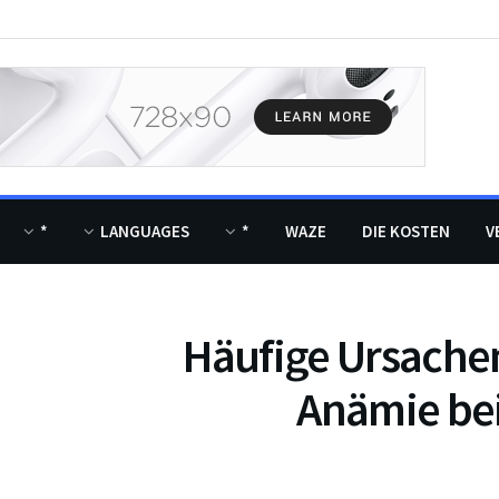
*
LANGUAGES
*
WAZE
DIE KOSTEN
V
Häufige Ursachen
Anämie bei