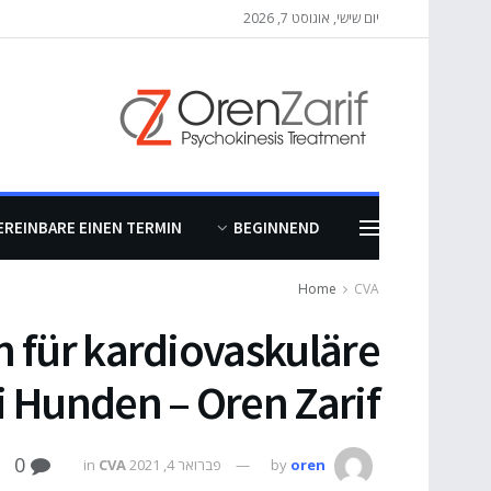
יום שישי, אוגוסט 7, 2026
EREINBARE EINEN TERMIN
BEGINNEND
Home
CVA
 für kardiovaskuläre
 Hunden – Oren Zarif
0
oren
by
פברואר 4, 2021
CVA
in