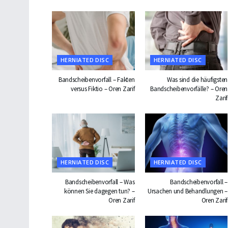
HERNIATED DISC
HERNIATED DISC
Bandscheibenvorfall – Fakten
Was sind die häufigsten
versus Fiktio – Oren Zarif
Bandscheibenvorfälle? – Oren
Zarif
HERNIATED DISC
HERNIATED DISC
Bandscheibenvorfall – Was
Bandscheibenvorfall –
können Sie dagegen tun? –
Ursachen und Behandlungen –
Oren Zarif
Oren Zarif