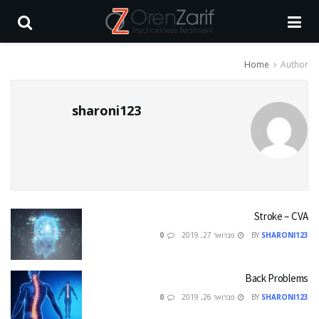
Home
Author
sharoni123
Stroke – CVA
SHARONI123
BY
פברואר 27, 2019
0
Back Problems
SHARONI123
BY
פברואר 26, 2019
0